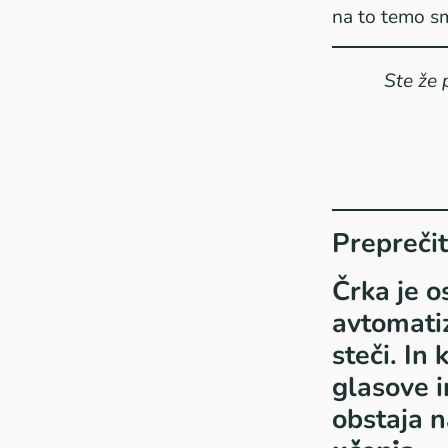
na to temo sm
Ste že 
Preprečit
Črka je o
avtomati
steči. In
glasove i
obstaja n