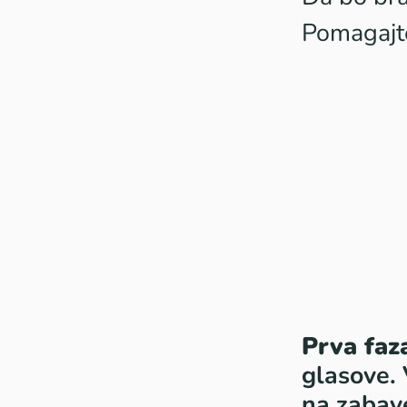
Pomagajte
Prva faz
glasove.
na zabav