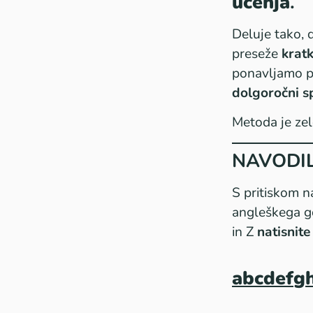
učenja
.
Deluje tako, 
preseže
krat
ponavljamo pr
dolgoročni 
Metoda je zel
NAVODI
S pritiskom n
angleškega go
in Z
natisnite
a
b
c
d
e
f
g