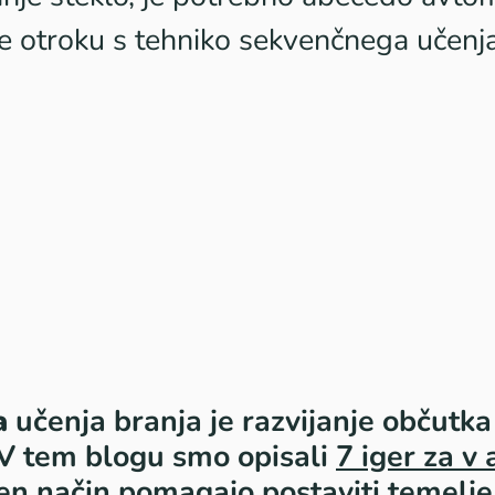
 otroku s tehniko sekvenčnega učenja
a
učenja branja je razvijanje občutka
 V tem blogu smo opisali
7 iger za v 
en način pomagajo postaviti temelje