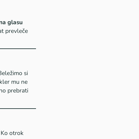
na glasu
at prevleče
Beležimo si
okler mu ne
no prebrati
. Ko otrok