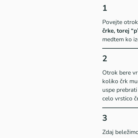
1
Povejte otrok
črke, torej “
medtem ko iz
2
Otrok bere vr
koliko črk mu
uspe prebrati
celo vrstico č
3
Zdaj beležim