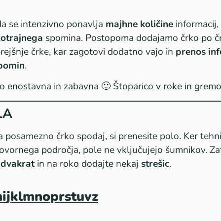
da se intenzivno ponavlja
majhne količine
informacij,
kotrajnega
spomina. Postopoma dodajamo črko po čr
ejšnje črke, kar zagotovi dodatno vajo in
prenos inf
spomin
.
o enostavna in zabavna 🙂 Štoparico v roke in gremo
LA
a posamezno črko spodaj, si prenesite polo. Ker tehni
vornega področja, pole ne vključujejo šumnikov. Za
 dvakrat
in na roko dodajte nekaj
strešic
.
h
i
j
k
l
m
n
o
p
r
s
t
u
v
z