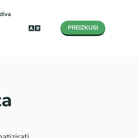
diva
PREIZKUSI
za
tizirati.