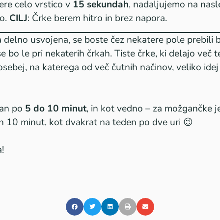
ere celo vrstico v
15 sekundah
, nadaljujemo na nasl
ko.
CILJ
: Črke berem hitro in brez napora.
 delno usvojena, se boste čez nekatere pole prebili b
e bo le pri nekaterih črkah. Tiste črke, ki delajo več 
osebej, na katerega od več čutnih načinov, veliko idej
dan po
5 do 10 minut
, in kot vedno – za možgančke 
n 10 minut, kot dvakrat na teden po dve uri 😉
!