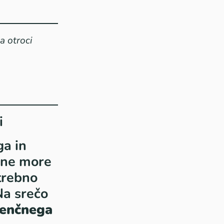
a otroci
i
ga in
 ne more
otrebno
Na srečo
venčnega