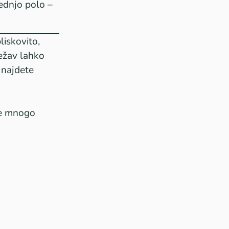
ednjo polo –
liskovito,
težav lahko
 najdete
je mnogo