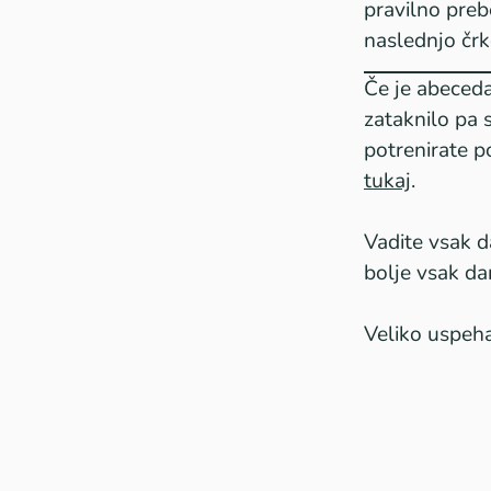
pravilno preb
naslednjo čr
Če je abeceda
zataknilo pa s
potrenirate p
tukaj
.
Vadite vsak 
bolje vsak da
Veliko uspeha