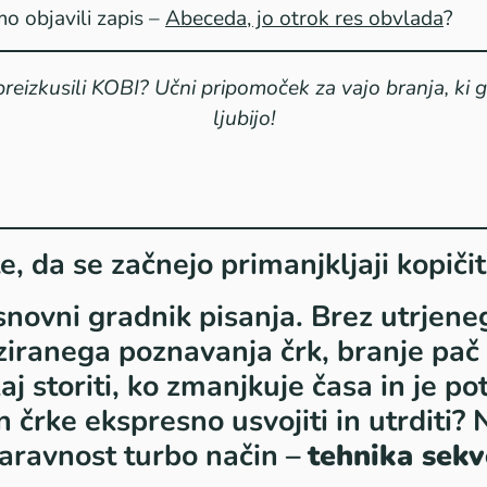
o objavili zapis –
Abeceda, jo otrok res obvlada
?
preizkusili KOBI? Učni pripomoček za vajo branja, ki g
ljubijo!
e, da se začnejo primanjkljaji kopičit
snovni gradnik pisanja. Brez utrjene
ziranega poznavanja črk, branje pač
 kaj storiti, ko zmanjkuje časa in je p
n črke ekspresno usvojiti in utrditi? 
aravnost turbo način –
tehnika sek