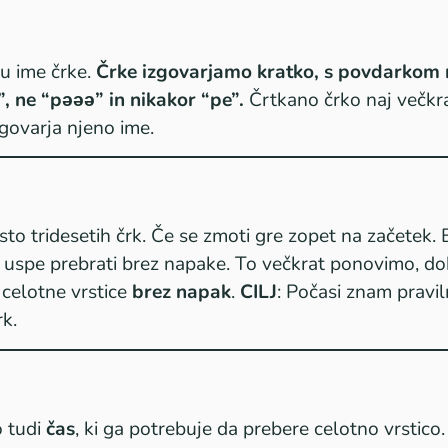
u ime črke.
Črke izgovarjamo kratko, s povdarkom 
p”, ne “pǝǝǝ” in nikakor “pe”.
Črtkano črko naj večkr
govarja njeno ime.
sto tridesetih črk. Če se zmoti gre zopet na začetek. 
 uspe prebrati brez napake. To večkrat ponovimo, d
 celotne vrstice
brez napak
.
CILJ
: Počasi znam pravil
rk.
o tudi
čas
, ki ga potrebuje da prebere celotno vrstico