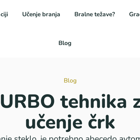
ciji
Učenje branja
Bralne težave?
Gra
Blog
Blog
URBO tehnika 
učenje črk
nje steklo, je potrebno abecedo avtoma