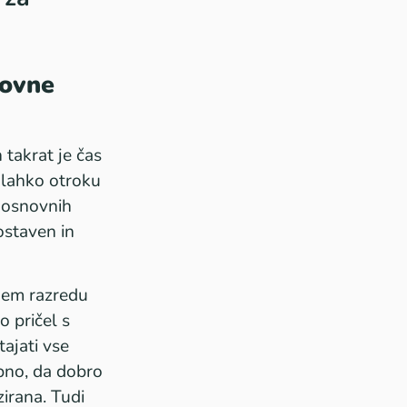
ovne
 takrat je čas
 lahko otroku
 osnovnih
ostaven in
ugem razredu
o pričel s
ajati vse
mbno, da dobro
irana. Tudi