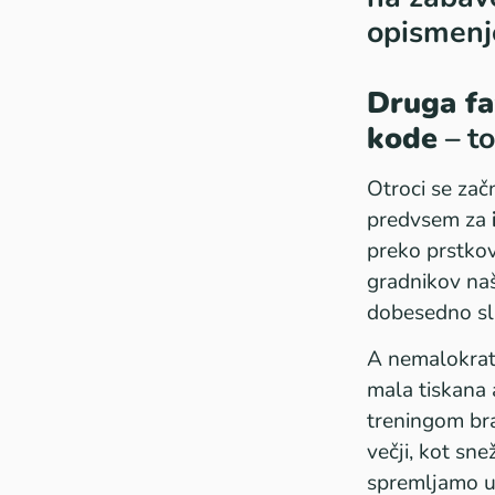
opismenj
Druga fa
kode
– to
Otroci se zač
predvsem za
preko prstko
gradnikov naš
dobesedno sl
A nemalokrat 
mala tiskana 
treningom bra
večji, kot sn
spremljamo uč