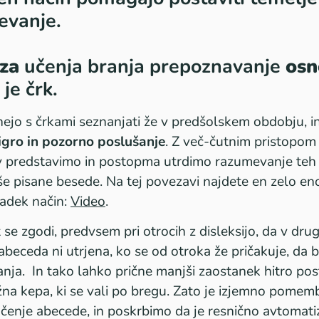
evanje.
za
učenja branja prepoznavanje
osn
 je črk.
nejo s črkami seznanjati že v predšolskem obdobju, in
igro in pozorno poslušanje
. Z več-čutnim pristopom
v predstavimo in postopma utrdimo razumevanje teh
e pisane besede. Na tej povezavi najdete en zelo en
adek način:
Video
.
se zgodi, predvsem pri otrocih z disleksijo, da v dr
abeceda ni utrjena, ko se od otroka že pričakuje, da b
nja. In tako lahko prične manjši zaostanek hitro post
ežna kepa, ki se vali po bregu. Zato je izjemno pome
enje abecede, in poskrbimo da je resnično avtomatiz