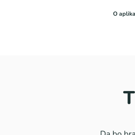
O aplika
T
Da bo bra