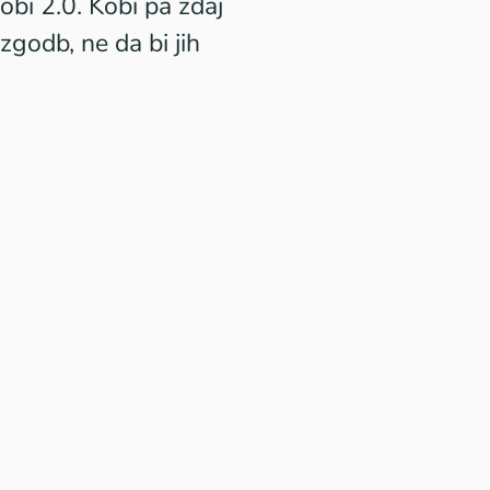
obi 2.0
. Kobi pa zdaj
godb, ne da bi jih