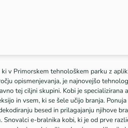
 ki v
Primorskem tehnološkem parku
z aplik
ročju opismenjevanja, je najnovejšo tehnolo
no tej ciljni skupini.​ Kobi je specializirana
sijo in vsem, ki se šele učijo branja. Ponuja v
kodiranju besed in prilagajanju njihove bra
Snovalci e-bralnika kobi, ki je od prve različi