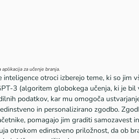
a aplikacija za učenje branja.
nteligence otroci izberejo teme, ki so jim v
PT-3 (algoritem globokega učenja, ki je bil
ilnih podatkov, kar mu omogoča ustvarjanj
v edinstveno in personalizirano zgodbo. Zgo
ačetnike, pomagajo jim graditi samozavest in
uja otrokom edinstveno priložnost, da ob bra