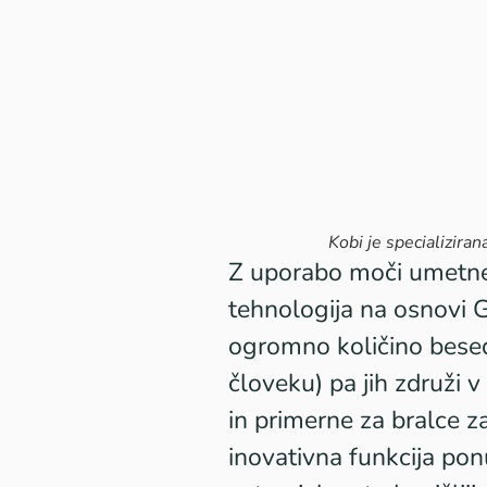
Kobi je specializiran
Z uporabo moči umetne i
tehnologija na osnovi G
ogromno količino besed
človeku) pa jih združi 
in primerne za bralce z
inovativna funkcija pon