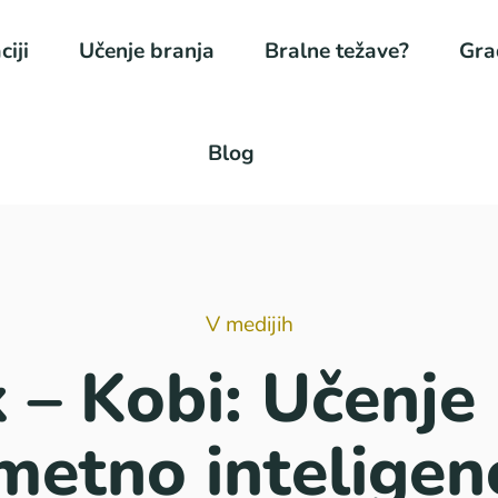
ciji
Učenje branja
Bralne težave?
Gra
Blog
V medijih
 – Kobi: Učenje 
metno inteligen