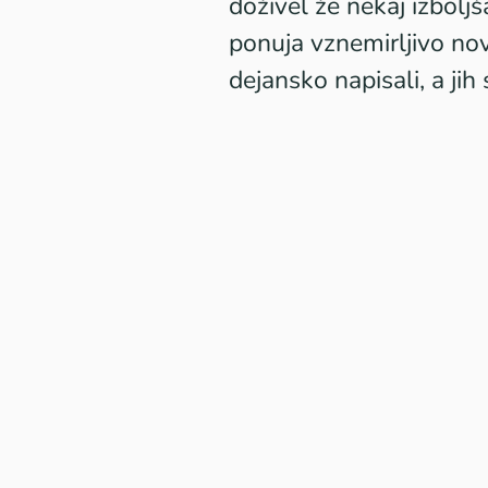
doživel že nekaj izboljš
ponuja vznemirljivo nov
dejansko napisali, a jih