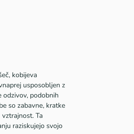
šeč, kobijeva
 vnaprej usposobljen z
e odzivov, podobnih
dbe so zabavne, kratke
 vztrajnost. Ta
nju raziskujejo svojo