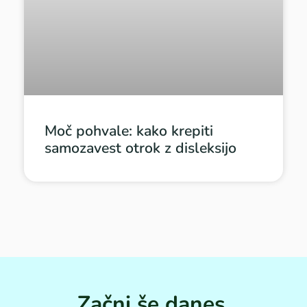
Moč pohvale: kako krepiti
samozavest otrok z disleksijo
Začni še danes.