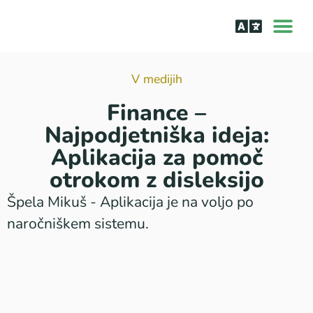
O aplik
Učenje bra
Bralne tež
V medijih
Finance –
Najpodjetniška ideja:
Aplikacija za pomoč
otrokom z disleksijo
Špela Mikuš - Aplikacija je na voljo po
naročniškem sistemu.