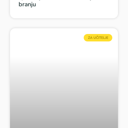
branju
ZA UČITELJE