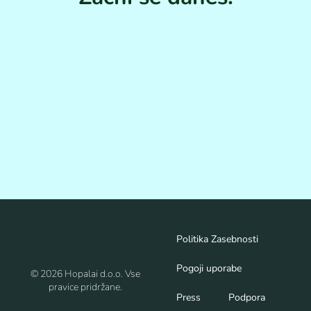
Politika Zasebnosti
Pogoji uporabe
© 2026 Hopalai d.o.o. Vse
pravice pridržane.
Press
Podpora