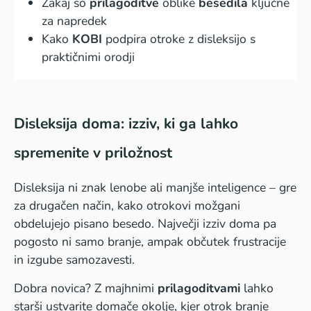
Zakaj so
prilagoditve
oblike
besedila
ključne
za napredek
Kako
KOBI
podpira otroke z disleksijo s
praktičnimi orodji
Disleksija doma: izziv, ki ga lahko
spremenite v priložnost
Disleksija ni znak lenobe ali manjše inteligence – gre
za drugačen način, kako otrokovi možgani
obdelujejo pisano besedo. Največji izziv doma pa
pogosto ni samo branje, ampak občutek frustracije
in izgube samozavesti.
Dobra novica? Z majhnimi
prilagoditvami
lahko
starši ustvarite domače okolje, kjer otrok branje