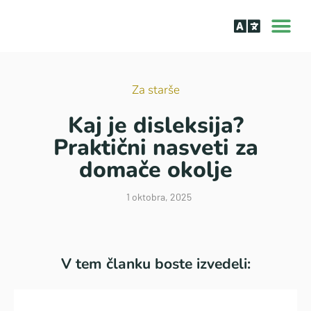
O aplik
Učenje bra
Bralne tež
Za starše
Kaj je disleksija?
Praktični nasveti za
domače okolje
1 oktobra, 2025
V tem članku boste izvedeli: