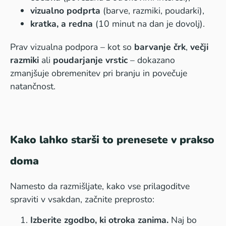
vizualno podprta
(barve, razmiki, poudarki),
kratka, a redna
(10 minut na dan je dovolj).
Prav vizualna podpora – kot so
barvanje črk
,
večji
razmiki
ali
poudarjanje vrstic
– dokazano
zmanjšuje obremenitev pri branju in povečuje
natančnost.
Kako lahko starši to prenesete v prakso
doma
Namesto da razmišljate, kako vse prilagoditve
spraviti v vsakdan, začnite preprosto:
Izberite zgodbo, ki otroka zanima.
Naj bo