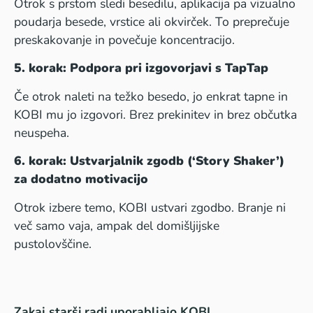
Otrok s prstom sledi besedilu, aplikacija pa vizualno
poudarja besede, vrstice ali okvirček. To preprečuje
preskakovanje in povečuje koncentracijo.
5. korak: Podpora pri izgovorjavi s TapTap
Če otrok naleti na težko besedo, jo enkrat tapne in
KOBI mu jo izgovori. Brez prekinitev in brez občutka
neuspeha.
6. korak: Ustvarjalnik zgodb (‘Story Shaker’)
za dodatno motivacijo
Otrok izbere temo, KOBI ustvari zgodbo. Branje ni
več samo vaja, ampak del domišljijske
pustolovščine.
Zakaj starši radi uporabljajo KOBI