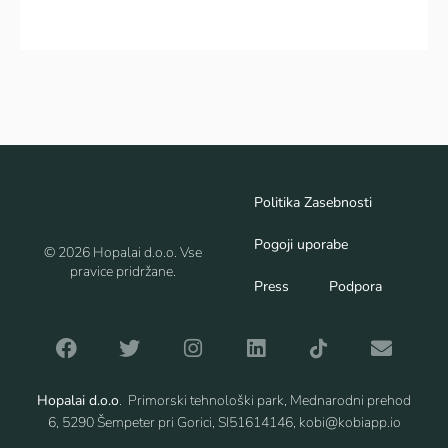
Politika Zasebnosti
Pogoji uporabe
© 2026 Hopalai d.o.o. Vse
pravice pridržane.
Press
Podpora
Hopalai d.o.o
. Primorski tehnološki park, Mednarodni prehod
6, 5290 Šempeter pri Gorici, SI51614146, kobi@kobiapp.io