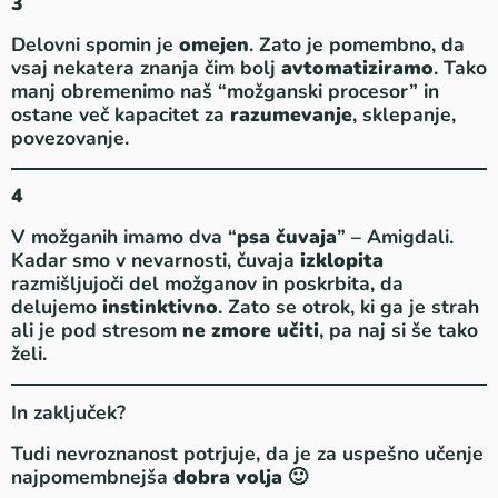
3
Delovni spomin je
omejen
. Zato je pomembno, da
vsaj nekatera znanja čim bolj
avtomatiziramo
. Tako
manj obremenimo naš “možganski procesor” in
ostane več kapacitet za
razumevanje
, sklepanje,
povezovanje.
4
V možganih imamo dva “
psa čuvaja
” – Amigdali.
Kadar smo v nevarnosti, čuvaja
izklopita
razmišljujoči del možganov in poskrbita, da
delujemo
instinktivno
. Zato se otrok, ki ga je strah
ali je pod stresom
ne zmore učiti
, pa naj si še tako
želi.
In zaključek?
Tudi nevroznanost potrjuje, da je za uspešno učenje
najpomembnejša
dobra volja
🙂