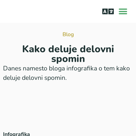
O aplik
Učenje bra
Bralne tež
Blog
Kako deluje delovni
spomin
Danes namesto bloga infografika o tem kako
deluje delovni spomin.
Infografika