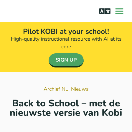
Leren lezen
Aanpak bij d
Pilot KOBI at your school!
High-quality instructional resource with AI at its
core​
SIGN UP
Archief NL
,
Nieuws
Back to School – met de
nieuwste versie van Kobi