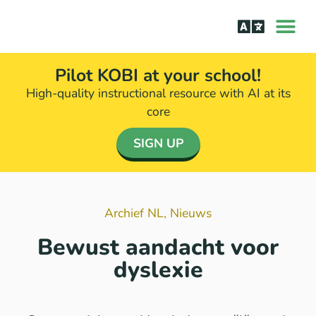
Leren lezen
Aanpak bij d
Pilot KOBI at your school!
High-quality instructional resource with AI at its
core​
SIGN UP
Archief NL
,
Nieuws
Bewust aandacht voor
dyslexie