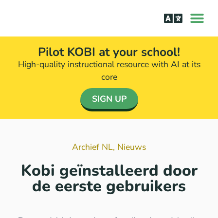
Leren lezen
Aanpak bij d
Pilot KOBI at your school!
High-quality instructional resource with AI at its
core​
SIGN UP
Archief NL
,
Nieuws
Kobi geïnstalleerd door
de eerste gebruikers