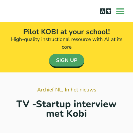
Leren lezen
Aanpak bij d
Pilot KOBI at your school!
High-quality instructional resource with AI at its
core​
SIGN UP
Archief NL
,
In het nieuws
TV -Startup interview
met Kobi