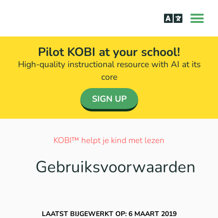
Leren lezen
Aanpak bij d
Pilot KOBI at your school!
High-quality instructional resource with AI at its
core​
SIGN UP
KOBI™ helpt je kind met lezen​
Gebruiksvoorwaarden
LAATST BIJGEWERKT OP: 6 MAART 2019