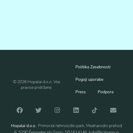
Politika Zasebnosti
Pogoji uporabe
© 2026 Hopalai d.o.o. Vse
pravice pridržane.
Press
Podpora
Hopalai d.o.o
. Primorski tehnološki park, Mednarodni prehod
6, 5290 Šempeter pri Gorici, SI51614146, kobi@kobiapp.io