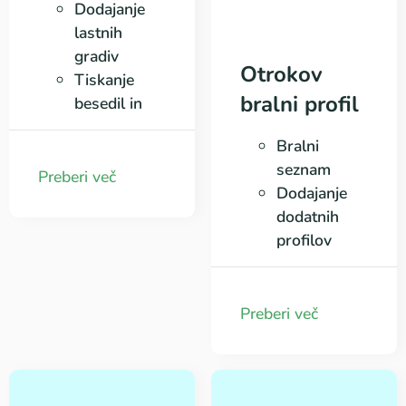
Dodajanje
lastnih
gradiv
Otrokov
Tiskanje
bralni profil
besedil in
izvoz v PDF
Bralni
obliko
seznam
Preberi več
Dodajanje
dodatnih
profilov
otrok
Moj
napredek
Preberi več
Bralno
namizje