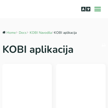
O aplik
Učenje bra
Bralne tež
Home
Docs
KOBI Navodila
KOBI aplikacija
KOBI aplikacija