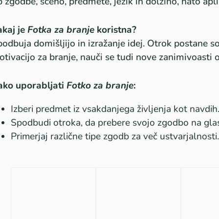
p zgodbe, sceno, predmete, jezik in dolžino, nato apli
akaj je
Fotka za branje
koristna?
odbuja domišljijo in izražanje idej. Otrok postane 
tivacijo za branje, nauči se tudi nove zanimivoasti 
ako uporabljati
Fotko za branje
:
Izberi predmet iz vsakdanjega življenja kot navdih
Spodbudi otroka, da prebere svojo zgodbo na glas
Primerjaj različne tipe zgodb za več ustvarjalnosti.