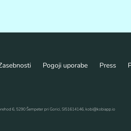
 Zasebnosti
Pogoji uporabe
Press
prehod 6, 5290 Šempeter pri Gorici, SI51614146, kobi@kobiapp.io