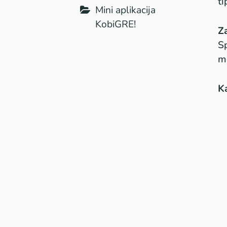
ti
Mini aplikacija
KobiGRE!
Z
Sp
mo
K