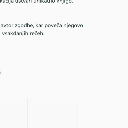
kacija ustvari unikatno knjigo.
soavtor zgodbe, kar poveča njegovo
o vsakdanjih rečeh.
.
.