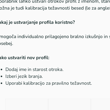
orabnik lahko ustvari otrokov profil z imenom, staro
žna je tudi kalibracija težavnosti besed (le za angleš
kaj je ustvarjanje profila koristno?
ogoča individualno prilagojeno bralno izkušnjo in
sebej.
ko ustvariti nov profil:
Dodaj ime in starost otroka.
Izberi jezik branja.
Uporabi kalibracijo za pravilno težavnost.