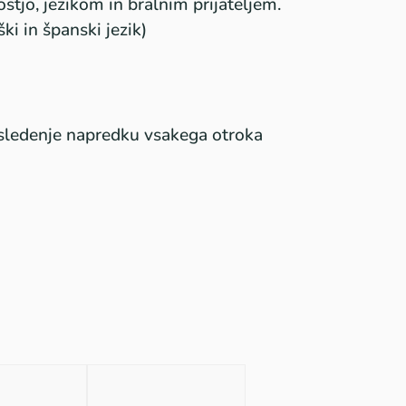
stjo, jezikom in bralnim prijateljem.
ki in španski jezik)
 sledenje napredku vsakega otroka