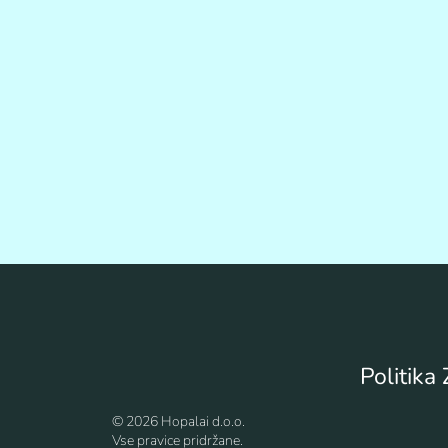
Politika
© 2026 Hopalai d.o.o.
Vse pravice pridržane.