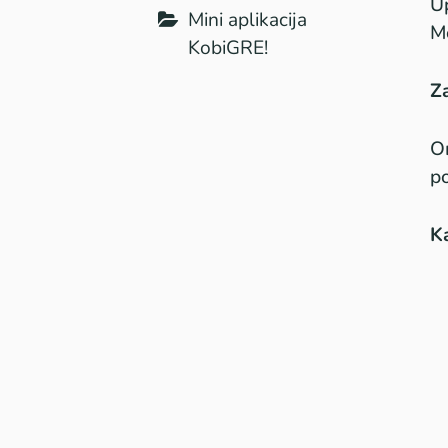
Up
Mini aplikacija
Mo
KobiGRE!
Za
Om
po
Ka