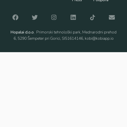
Hopalai d.o.o
. Primorski tehnološki park, Mednarodni prehod
6, 5290 Šempeter pri Gorici, SI51614146, kobi@kobiapp.io