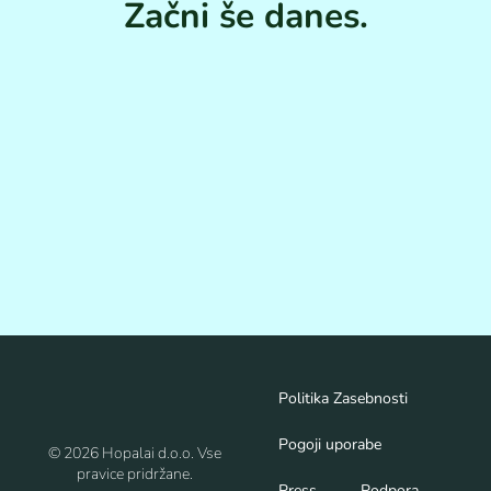
Začni še danes.
Politika Zasebnosti
Pogoji uporabe
© 2026 Hopalai d.o.o. Vse
pravice pridržane.
Press
Podpora