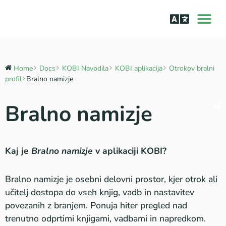
O aplik
Učenje bra
Bralne tež
Home
Docs
KOBI Navodila
KOBI aplikacija
Otrokov bralni
profil
Bralno namizje
Bralno namizje
Kaj je
Bralno namizje
v aplikaciji KOBI?
Bralno namizje je osebni delovni prostor, kjer otrok ali
učitelj dostopa do vseh knjig, vadb in nastavitev
povezanih z branjem. Ponuja hiter pregled nad
trenutno odprtimi knjigami, vadbami in napredkom.